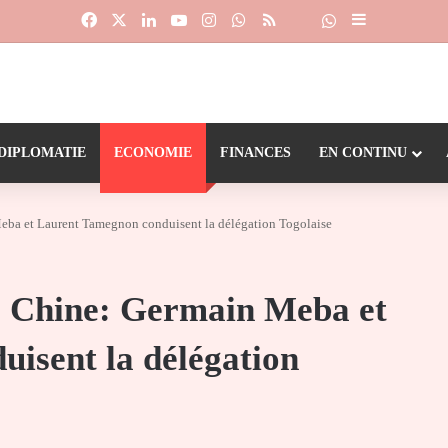
Facebook
X
Linkedin
YouTube
Instagram
WhatsApp
RSS
Suivre la chaîne
Dailymotion
Sidebar (barr
DIPLOMATIE
ECONOMIE
FINANCES
EN CONTINU
eba et Laurent Tamegnon conduisent la délégation Togolaise
e Chine: Germain Meba et
isent la délégation