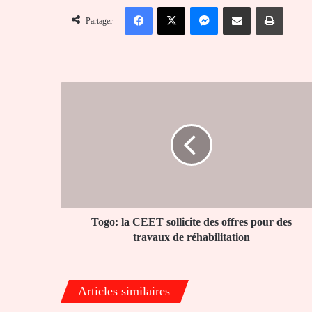
Facebook
X
Messenger
Partager par email
Imprim
Partager
Togo:
la
CEET
sollicite
des
offres
pour
des
travaux
de
Togo: la CEET sollicite des offres pour des
réhabilitation
travaux de réhabilitation
Articles similaires