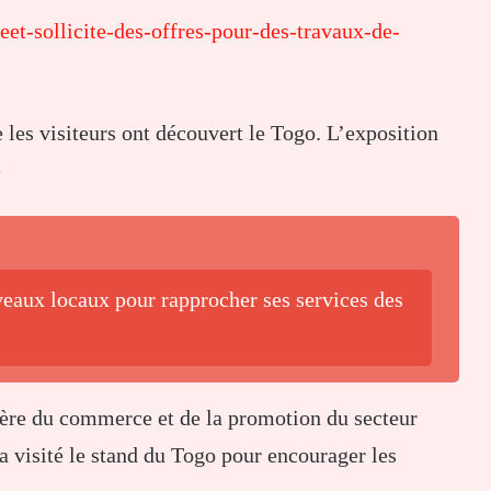
eet-sollicite-des-offres-pour-des-travaux-de-
les visiteurs ont découvert le Togo. L’exposition
e
aux locaux pour rapprocher ses services des
re du commerce et de la promotion du secteur
 a visité le stand du Togo pour encourager les