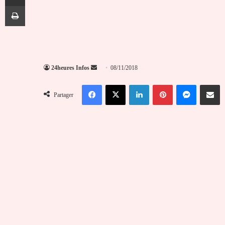
Imprimer
Envoyer
24heures Infos
08/11/2018
un
Facebook
X
Linkedin
Pinterest
Messenger
Partag
courriel
Partager