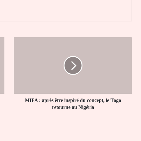
er
MIFA
:
après
être
inspiré
du
concept,
le
Togo
retourne
MIFA : après être inspiré du concept, le Togo
au
retourne au Nigéria
Nigéria