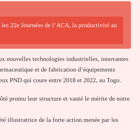
 les 22e Journées de l’ACA, la productivité au
aux nouvelles technologies industrielles, innovantes
armaceutique et de fabrication d’équipements
ieux PND qui coure entre 2018 et 2022, au Togo.
é promu leur structure et vanté le mérite de notre
é illustratrice de la forte action menée par les