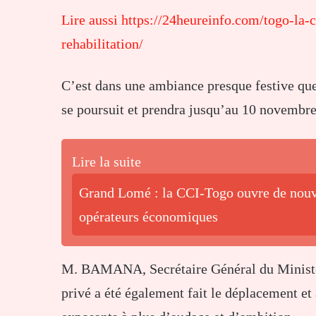
Lire aussi https://24heureinfo.com/togo-la-c
rehabilitation/
C’est dans une ambiance presque festive que 
se poursuit et prendra jusqu’au 10 novembr
Lire la suite
Grand Lomé : la CCI-Togo ouvre de nouve
opérateurs économiques
M. BAMANA, Secrétaire Général du Ministè
privé a été également fait le déplacement et