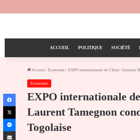
ACCUEIL
POLITIQUE
SOCIÉTÉ
Accueil
/
Economie
/
EXPO internationale de Chine: Germain M
Economie
EXPO internationale d
Facebook
X
Laurent Tamegnon condu
Messenger
Togolaise
Partager par email