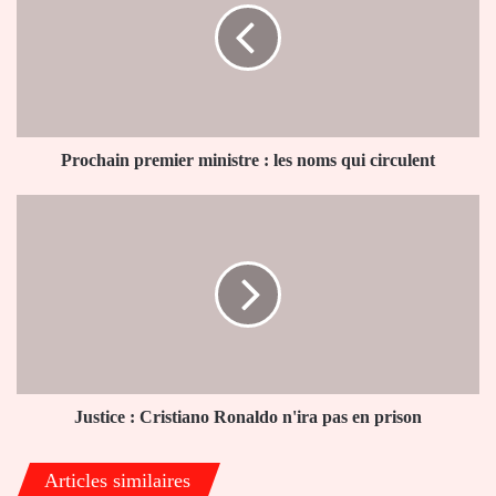
:
les
noms
qui
circulent
Prochain premier ministre : les noms qui circulent
Justice
:
Cristiano
Ronaldo
n'ira
pas
en
prison
Justice : Cristiano Ronaldo n'ira pas en prison
Articles similaires