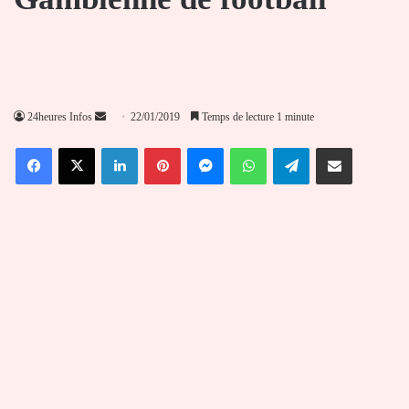
Envoyer
24heures Infos
22/01/2019
Temps de lecture 1 minute
un
Facebook
X
Linkedin
Pinterest
Messenger
WhatsApp
Telegram
Partager par email
courriel