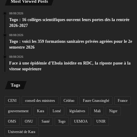
Most Viewed Posts
08/08/2026
Togo : 16 collèges scientifiques ouvrent leurs portes dès la rentrée
2026-2027
08/08/2026
Togo : voici les 359 formations sanitaires privées agréées pour le 2e
semestre 2026
08/08/2026
Face à une épidémie d’Ebola inédite en RDC, la riposte passe à la
vitesse supérieure
Tags
CENI
conseil des ministres
Cédéao
Faure Gnassingbé
France
gouvernement
Kara
Lomé
législatives
Mali
Niger
OMS
ONU
Santé
Togo
UEMOA
UNIR
Université de Kara