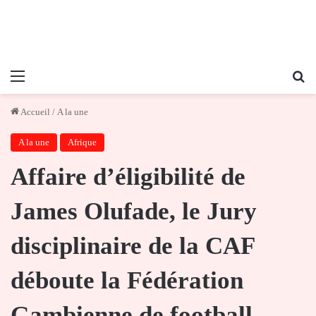
Menu
Re
Accueil
/
A la une
A la une
Afrique
Affaire d’éligibilité de
James Olufade, le Jury
disciplinaire de la CAF
déboute la Fédération
Gambienne de football