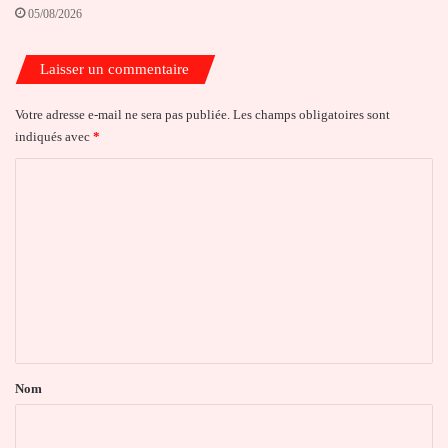
05/08/2026
Laisser un commentaire
Votre adresse e-mail ne sera pas publiée.
Les champs obligatoires sont
indiqués avec
*
C
o
m
m
e
n
t
a
Nom
i
r