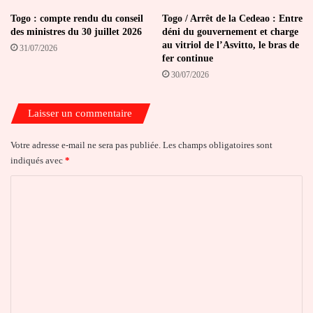
Togo : compte rendu du conseil
Togo / Arrêt de la Cedeao : Entre
des ministres du 30 juillet 2026
déni du gouvernement et charge
au vitriol de l’Asvitto, le bras de
31/07/2026
fer continue
30/07/2026
Laisser un commentaire
Votre adresse e-mail ne sera pas publiée.
Les champs obligatoires sont
indiqués avec
*
C
o
m
m
e
n
t