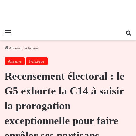
Menu
Re
Accueil
/
A la une
A la une
Politique
Recensement électoral : le
G5 exhorte la C14 à saisir
la prorogation
exceptionnelle pour faire
enrôler ses partisans