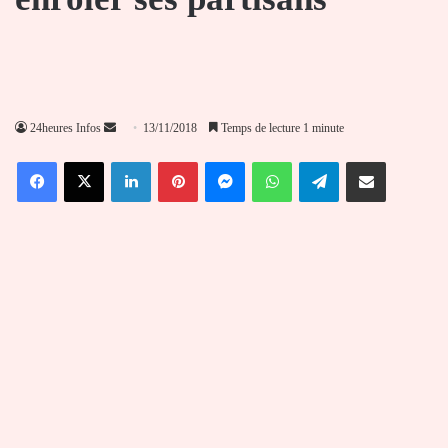
Envoyer
24heures Infos
13/11/2018
Temps de lecture 1 minute
un
Facebook
X
Linkedin
Pinterest
Messenger
WhatsApp
Telegram
Partager par email
courriel