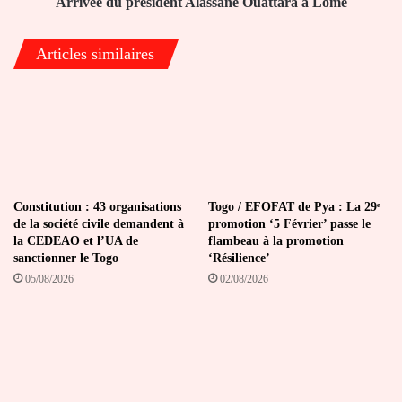
Arrivée du président Alassane Ouattara à Lomé
Articles similaires
Constitution : 43 organisations
Togo / EFOFAT de Pya : La 29ᵉ
de la société civile demandent à
promotion ‘5 Février’ passe le
la CEDEAO et l’UA de
flambeau à la promotion
sanctionner le Togo
‘Résilience’
05/08/2026
02/08/2026