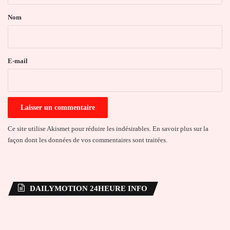
a
Nom
i
r
e
E-mail
*
Ce site utilise Akismet pour réduire les indésirables.
En savoir plus sur la
façon dont les données de vos commentaires sont traitées
.
DAILYMOTION 24HEURE INFO