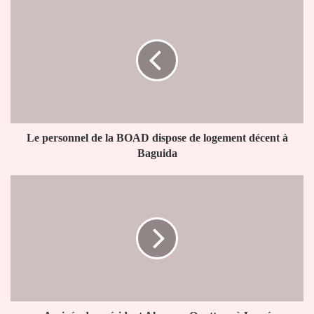
Le
personnel
de
la
BOAD
dispose
de
logement
décent
à
Le personnel de la BOAD dispose de logement décent à
Baguida
Baguida
Arrivée
du
président
Alassane
Ouattara
à
Lomé