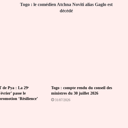
décédé
Togo : le comédien Atchna Noviti alias Gaglo est
décédé
 de Pya : La 29ᵉ
Togo : compte rendu du conseil des
vrier’ passe le
ministres du 30 juillet 2026
promotion ‘Résilience’
31/07/2026