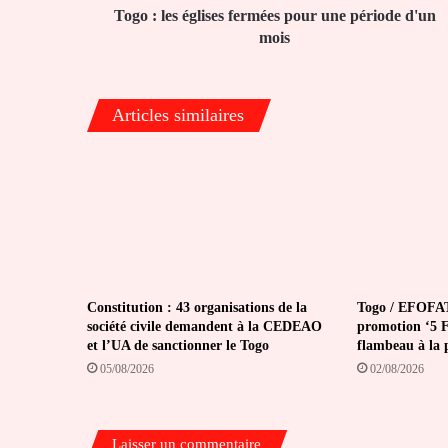
mois
Togo : les églises fermées pour une période d'un
mois
Articles similaires
Constitution : 43 organisations de la
Togo / EFOFAT
société civile demandent à la CEDEAO
promotion ‘5 Fé
et l’UA de sanctionner le Togo
flambeau à la 
05/08/2026
02/08/2026
Laisser un commentaire