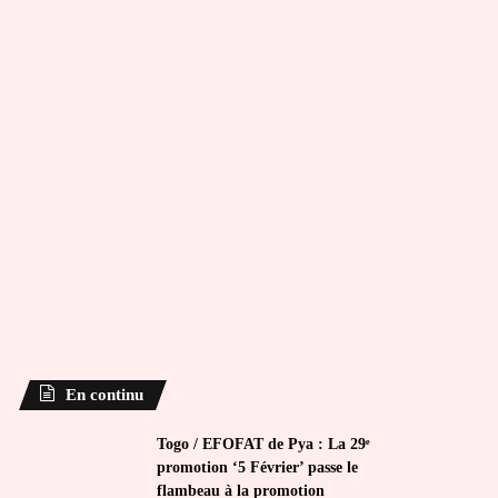
En continu
Togo / EFOFAT de Pya : La 29ᵉ
promotion ‘5 Février’ passe le
flambeau à la promotion