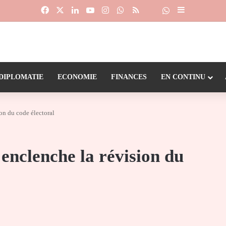
Facebook
X
Linkedin
YouTube
Instagram
WhatsApp
RSS
Suivre la chaîne
Dailymotion
Sidebar (barr
DIPLOMATIE
ECONOMIE
FINANCES
EN CONTINU
on du code électoral
enclenche la révision du