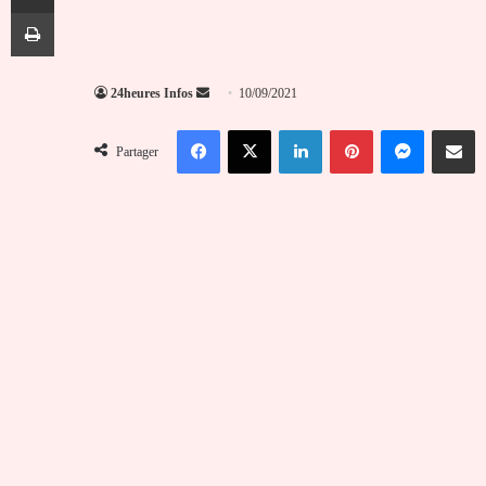
Imprimer
Envoyer
24heures Infos
10/09/2021
un
Facebook
X
Linkedin
Pinterest
Messenger
Partag
courriel
Partager