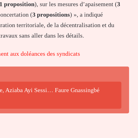
1 proposition
), sur les mesures d’apaisement (
3
concertation (
3 propositions
) », a indiqué
tion territoriale, de la décentralisation et du
ravaux sans aller dans les détails.
ent aux doléances des syndicats
be, Aziaba Ayi Sessi… Faure Gnassingbé