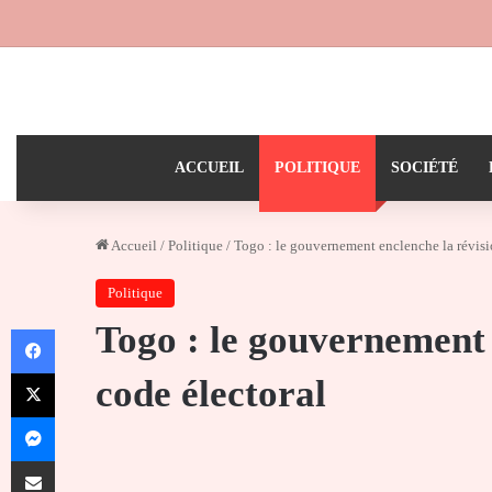
ACCUEIL
POLITIQUE
SOCIÉTÉ
Accueil
/
Politique
/
Togo : le gouvernement enclenche la révisi
Politique
Togo : le gouvernement 
Facebook
X
code électoral
Messenger
Partager par email