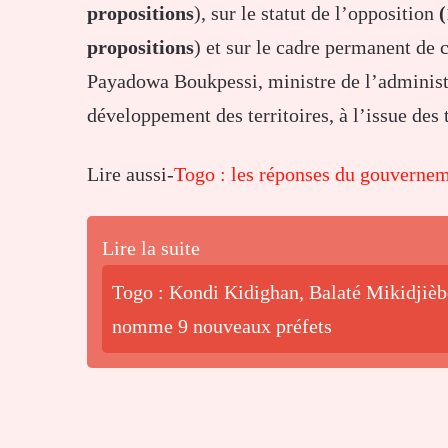
propositions
), sur le statut de l’opposition
(
propositions
) et sur le cadre permanent de 
Payadowa Boukpessi, ministre de l’administra
développement des territoires, à l’issue des t
Lire aussi-
Togo : les réponses du gouvernem
Lire la suite
Togo : Kondi Kidighan, Balaté Mikidjiè
nomme 9 nouveaux préfets