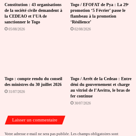
Constitution : 43 organisations
Togo / EFOFAT de Pya : La 29ᵉ
de la société civile demandent à
promotion ‘5 Février’ passe le
la CEDEAO et l’UA de
flambeau à la promotion
sanctionner le Togo
‘Résilience’
05/08/2026
02/08/2026
Togo : compte rendu du conseil
Togo / Arrêt de la Cedeao : Entre
des ministres du 30 juillet 2026
déni du gouvernement et charge
au vitriol de l’Asvitto, le bras de
31/07/2026
fer continue
30/07/2026
Laisser un commentaire
Votre adresse e-mail ne sera pas publiée.
Les champs obligatoires sont