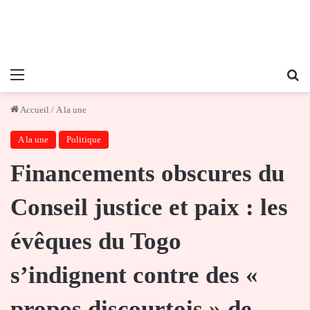
Menu
Re
Accueil
/
A la une
A la une
Politique
Financements obscures du
Conseil justice et paix : les
évêques du Togo
s’indignent contre des «
propos discourtois » de