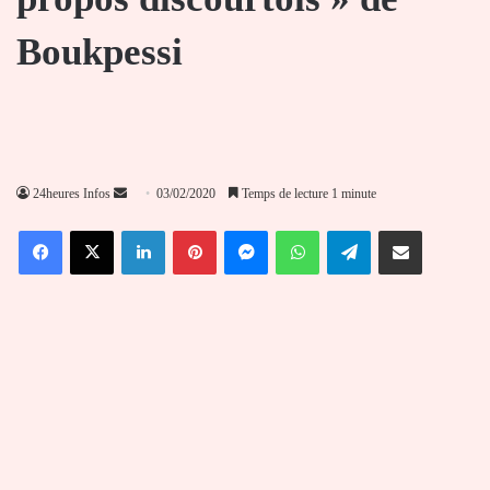
Boukpessi
Envoyer
24heures Infos
03/02/2020
Temps de lecture 1 minute
un
Facebook
X
Linkedin
Pinterest
Messenger
WhatsApp
Telegram
Partager par email
courriel