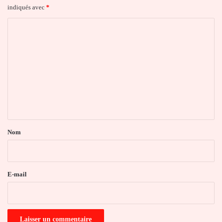
indiqués avec
*
C
o
m
m
e
n
t
a
Nom
i
r
e
E-mail
*