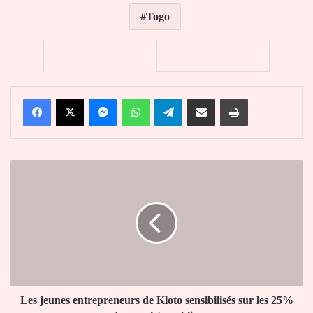
Togo
Facebook
X
Messenger
WhatsApp
Telegram
Partager par email
Imprimer
Les
jeunes
entrepreneurs
de
Kloto
sensibilisés
sur
les
25%
de
Les jeunes entrepreneurs de Kloto sensibilisés sur les 25%