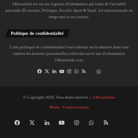
24heureinfo est un site togolais d'information qui traite de l'actualité
nationale (Économie, Politique, Société, Sport & Santé..) et internationale en
temps réel et en continu.
Politique de confidentialité
Cette politique de confidentialité vous informe sur la manière dont sont
traitées les données personnelles collectées sur le site d'information
24heureinfo.com.
Facebook
X
Linkedin
YouTube
Instagram
WhatsApp
RSS
Dailymotion
Suivre
la
chaîne
24heureinfo
© Copyright 2026, Tous droits réservés |
24heureinfos
sur
Home
Contactez-nous
WhatsApp
Facebook
X
Linkedin
YouTube
Instagram
WhatsApp
RSS
Dai