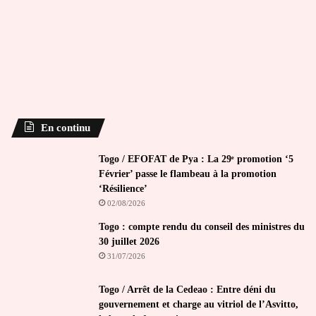
En continu
Togo / EFOFAT de Pya : La 29ᵉ promotion ‘5
Février’ passe le flambeau à la promotion
‘Résilience’
02/08/2026
Togo : compte rendu du conseil des ministres du
30 juillet 2026
31/07/2026
Togo / Arrêt de la Cedeao : Entre déni du
gouvernement et charge au vitriol de l’Asvitto,