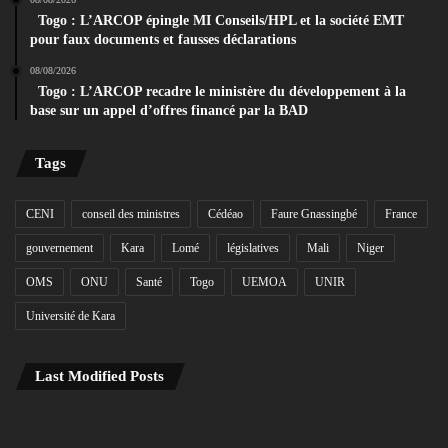
Togo : L’ARCOP épingle MI Conseils/HPL et la société EMT
pour faux documents et fausses déclarations
08/08/2026
Togo : L’ARCOP recadre le ministère du développement à la
base sur un appel d’offres financé par la BAD
Tags
CENI
conseil des ministres
Cédéao
Faure Gnassingbé
France
gouvernement
Kara
Lomé
législatives
Mali
Niger
OMS
ONU
Santé
Togo
UEMOA
UNIR
Université de Kara
Last Modified Posts