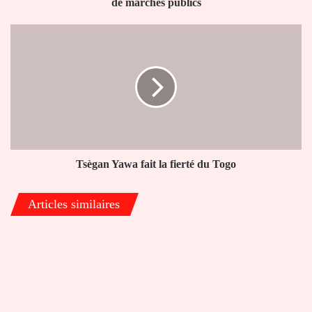
marchés
de marchés publics
publics
Tsègan
Yawa
fait
la
fierté
du
Togo
Tsègan Yawa fait la fierté du Togo
Articles similaires