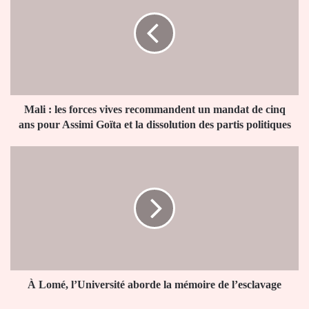
les
forces
vives
recommandent
un
mandat
de
cinq
Mali : les forces vives recommandent un mandat de cinq
ans
ans pour Assimi Goïta et la dissolution des partis politiques
pour
Assimi
À
Goïta
Lomé,
et
l’Université
la
aborde
dissolution
la
des
mémoire
partis
de
politiques
l’esclavage
À Lomé, l’Université aborde la mémoire de l’esclavage