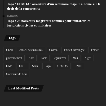
Togo / UEMOA : ouverture d’un séminaire majeur à Lomé sur le
droit de la concurrence
05/08/2026
Togo : 28 nouveaux magistrats nommés pour renforcer les
juridictions civiles et militaires
Tags
CENI
conseil des ministres
Cédéao
Faure Gnassingbé
France
gouvernement
Kara
Lomé
législatives
Mali
Niger
OMS
ONU
Santé
Togo
UEMOA
UNIR
Université de Kara
Last Modified Posts