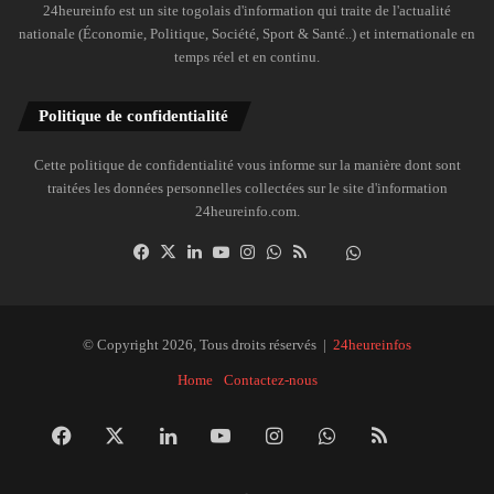
24heureinfo est un site togolais d'information qui traite de l'actualité
nationale (Économie, Politique, Société, Sport & Santé..) et internationale en
temps réel et en continu.
Politique de confidentialité
Cette politique de confidentialité vous informe sur la manière dont sont
traitées les données personnelles collectées sur le site d'information
24heureinfo.com.
Facebook
X
Linkedin
YouTube
Instagram
WhatsApp
RSS
Dailymotion
Suivre
la
chaîne
24heureinfo
© Copyright 2026, Tous droits réservés |
24heureinfos
sur
Home
Contactez-nous
WhatsApp
Facebook
X
Linkedin
YouTube
Instagram
WhatsApp
RSS
Dai