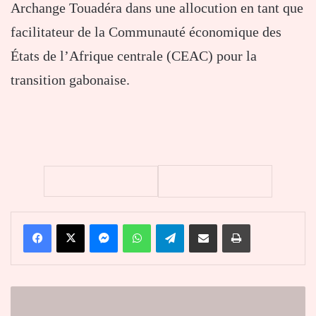
Archange Touadéra dans une allocution en tant que
facilitateur de la Communauté économique des
États de l’Afrique centrale (CEAC) pour la
transition gabonaise.
Facebook
X
Messenger
WhatsApp
Telegram
Partager par email
Imprimer
Mali
: