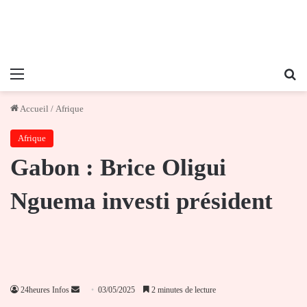
Menu
Re
Accueil
/
Afrique
Afrique
Gabon : Brice Oligui
Nguema investi président
Envoyer
24heures Infos
03/05/2025
2 minutes de lecture
un