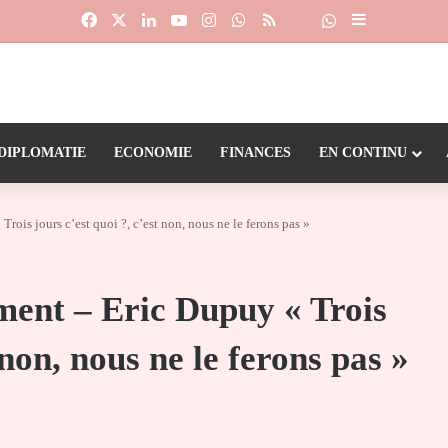
Facebook
X
Linkedin
YouTube
Instagram
WhatsApp
RSS
Suivre la chaîne
Dailymotion
Sidebar (barr
DIPLOMATIE
ECONOMIE
FINANCES
EN CONTINU
rois jours c’est quoi ?, c’est non, nous ne le ferons pas »
ment – Eric Dupuy « Trois
 non, nous ne le ferons pas »