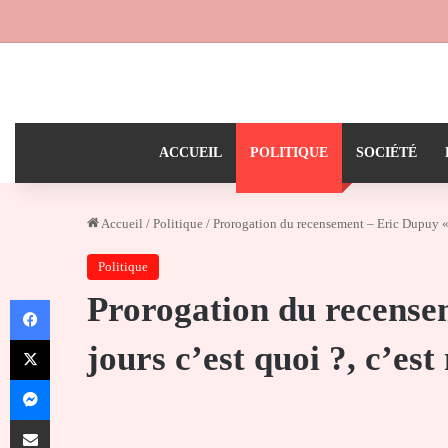
ACCUEIL
POLITIQUE
SOCIÉTÉ
Accueil
/
Politique
/
Prorogation du recensement – Eric Dupuy « T
Politique
Prorogation du recense
Facebook
X
jours c’est quoi ?, c’est
Messenger
Partager par email