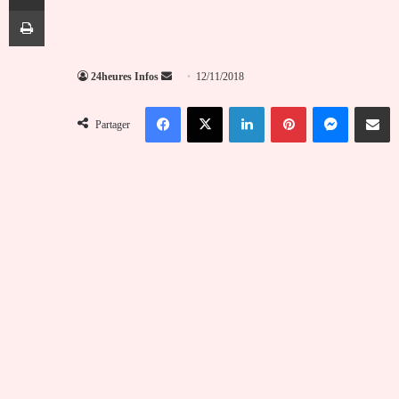
Imprimer
Envoyer
24heures Infos
12/11/2018
un
Facebook
X
Linkedin
Pinterest
Messenger
Partag
courriel
Partager