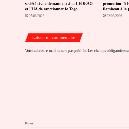
société civile demandent à la CEDEAO
promotion ‘5 Fé
et l’UA de sanctionner le Togo
flambeau à la 
05/08/2026
02/08/2026
Laisser un commentaire
Votre adresse e-mail ne sera pas publiée.
Les champs obligatoires s
C
o
m
m
e
n
t
a
Nom