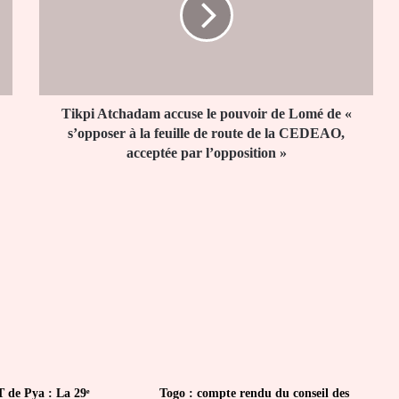
pouvoir
de
Lomé
de
«
s’opposer
Tikpi Atchadam accuse le pouvoir de Lomé de «
à
s’opposer à la feuille de route de la CEDEAO,
la
acceptée par l’opposition »
feuille
de
route
de
la
CEDEAO,
acceptée
par
l’opposition
»
 de Pya : La 29ᵉ
Togo : compte rendu du conseil des