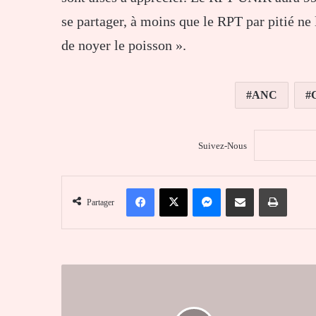
se partager, à moins que le RPT par pitié ne
de noyer le poisson ».
ANC
Suivez-Nous
Facebook
X
Messenger
Partager par email
Imprim
Partager
Gilbert
Bawara
:
«