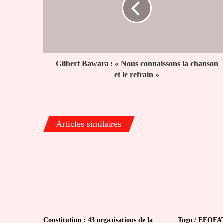
Nous
connaissons
la
chanson
et
le
Gilbert Bawara : « Nous connaissons la chanson
refrain
et le refrain »
»
Articles similaires
Constitution : 43 organisations de la
Togo / EFOFAT