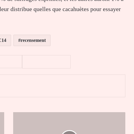
 leur distribue quelles que cacahuètes pour essayer
C14
recensement
er
Tikpi
Atchadam
accuse
le