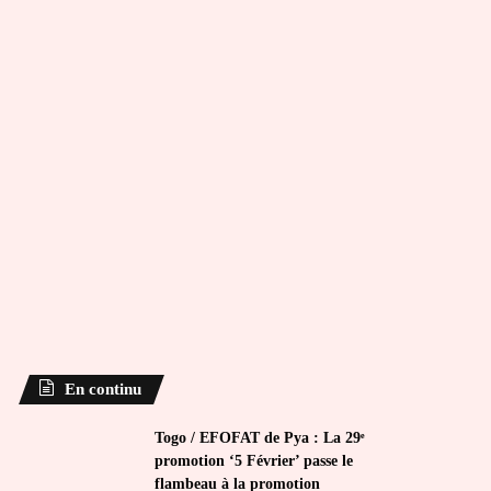
En continu
Togo / EFOFAT de Pya : La 29ᵉ
promotion ‘5 Février’ passe le
flambeau à la promotion