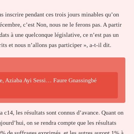
 inscrire pendant ces trois jours minables qu’on
décembre, c’est Non, nous ne le ferons pas. A partir
ts à une quelconque législative, ce n’est pas un
s et nous n’allons pas participer », a-t-il dit.
be, Aziaba Ayi Sessi… Faure Gnassingbé
 la c14, les résultats sont connus d’avance. Quant on
ujourd’hui, on se rendra compte que les résultats
% de suffrages exprimés, et les autres auront 1% à