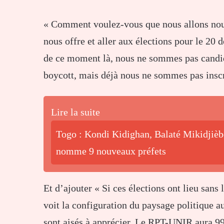
« Comment voulez-vous que nous allons nous
nous offre et aller aux élections pour le 20 
de ce moment là, nous ne sommes pas candida
boycott, mais déjà nous ne sommes pas inscrit
Lire la suite
Togo : Kondi Kidighan, Balaté Mikidjiè
nomme 9 nouveaux préfets
Et d’ajouter « Si ces élections ont lieu sans
voit la configuration du paysage politique a
sont aisés à apprécier. Le RPT-UNIR aura 99