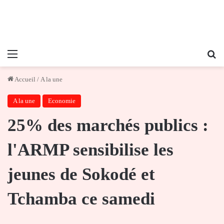
Menu
Re
Accueil
/
A la une
A la une
Economie
25% des marchés publics :
l'ARMP sensibilise les
jeunes de Sokodé et
Tchamba ce samedi