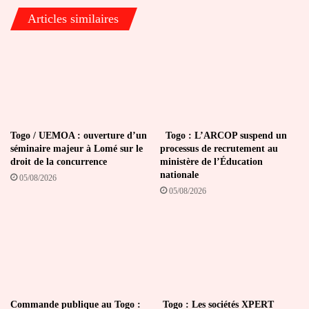
Tchamba
Articles similaires
ce
samedi
Togo / UEMOA : ouverture d’un
Togo : L’ARCOP suspend un
séminaire majeur à Lomé sur le
processus de recrutement au
droit de la concurrence
ministère de l’Éducation
nationale
05/08/2026
05/08/2026
Commande publique au Togo :
Togo : Les sociétés XPERT