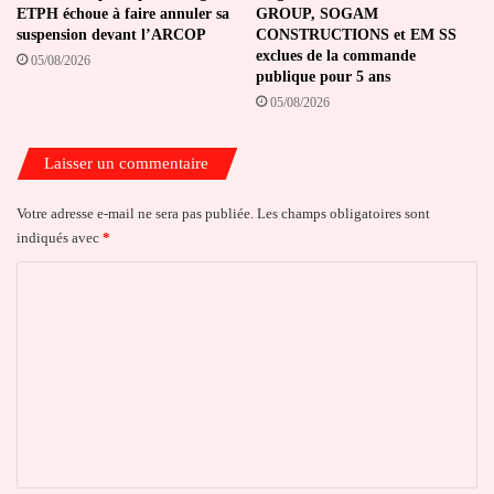
ETPH échoue à faire annuler sa
GROUP, SOGAM
suspension devant l’ARCOP
CONSTRUCTIONS et EM SS
exclues de la commande
05/08/2026
publique pour 5 ans
05/08/2026
Laisser un commentaire
Votre adresse e-mail ne sera pas publiée.
Les champs obligatoires sont
indiqués avec
*
C
o
m
m
e
n
t