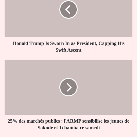
Sworn
In
as
President,
Capping
His
Swift
Donald Trump Is Sworn In as President, Capping His
Ascent
Swift Ascent
25%
des
marchés
publics
:
l'ARMP
sensibilise
les
jeunes
de
25% des marchés publics : l'ARMP sensibilise les jeunes de
Sokodé
Sokodé et Tchamba ce samedi
et