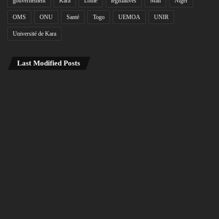
gouvernement
Kara
Lomé
législatives
Mali
Niger
OMS
ONU
Santé
Togo
UEMOA
UNIR
Université de Kara
Last Modified Posts