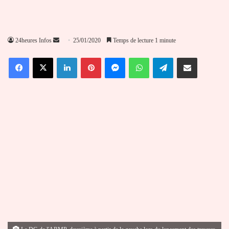
Envoyer
24heures Infos
25/01/2020
Temps de lecture 1 minute
un
Facebook
X
Linkedin
Pinterest
Messenger
WhatsApp
Telegram
Partager par email
courriel