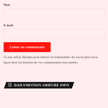
a
Nom
i
r
e
E-mail
*
Ce site utilise Akismet pour réduire les indésirables.
En savoir plus sur la
façon dont les données de vos commentaires sont traitées
.
DAILYMOTION 24HEURE INFO