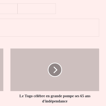
er
Le
Togo
célèbre
en
grande
pompe
ses
65
ans
d'indépendance
Le Togo célèbre en grande pompe ses 65 ans
d'indépendance