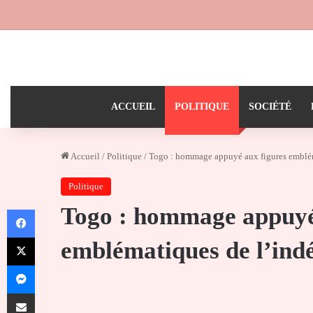
ACCUEIL
POLITIQUE
SOCIÉTÉ
Accueil
/
Politique
/
Togo : hommage appuyé aux figures emblé
Politique
Togo : hommage appuyé
Facebook
X
emblématiques de l’ind
Messenger
Partager par email