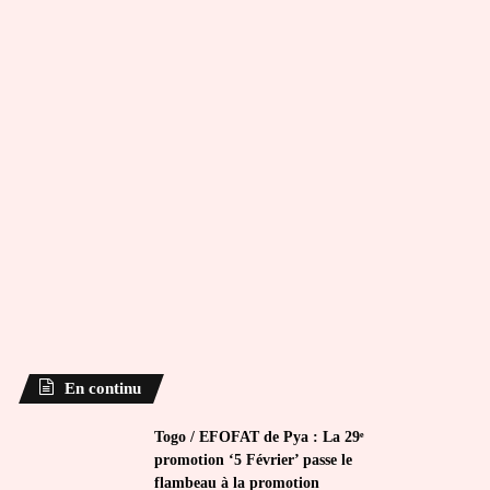
En continu
Togo / EFOFAT de Pya : La 29ᵉ
promotion ‘5 Février’ passe le
flambeau à la promotion