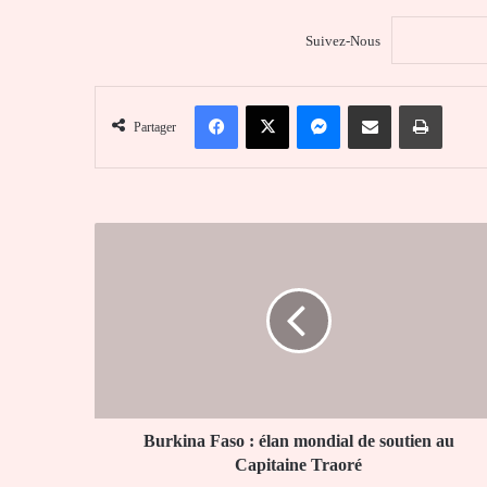
Suivez-Nous
Facebook
X
Messenger
Partager par email
Imprim
Partager
Burkina
Faso
:
élan
mondial
de
soutien
au
Capitaine
Traoré
Burkina Faso : élan mondial de soutien au
Capitaine Traoré