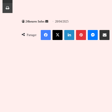
Imprimer
Envoyer
24heures Infos
28/04/2025
un
Facebook
X
Linkedin
Pinterest
Messenger
Partag
courriel
Partager