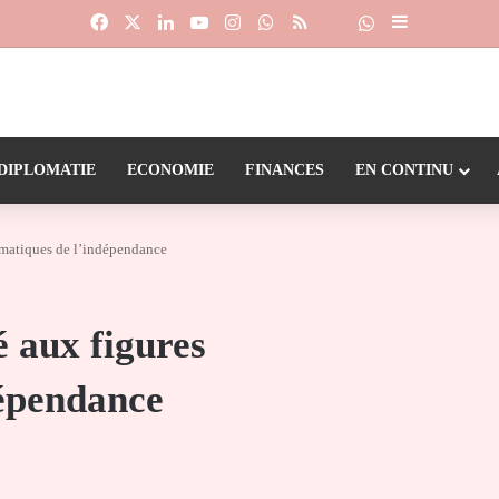
Facebook
X
Linkedin
YouTube
Instagram
WhatsApp
RSS
Suivre la chaîne
Dailymotion
Sidebar (barr
DIPLOMATIE
ECONOMIE
FINANCES
EN CONTINU
matiques de l’indépendance
 aux figures
épendance