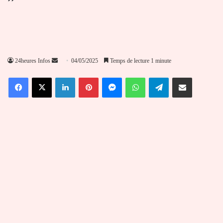
Envoyer
24heures Infos
04/05/2025
Temps de lecture 1 minute
un
Facebook
X
Linkedin
Pinterest
Messenger
WhatsApp
Telegram
Partager par email
courriel